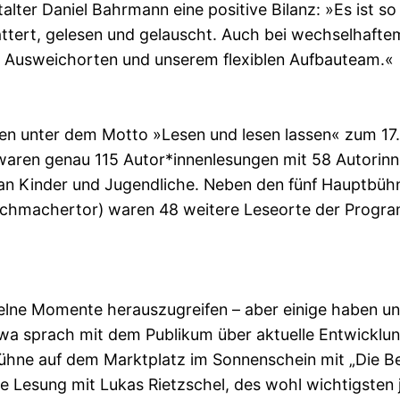
ter Daniel Bahrmann eine positive Bilanz: »Es ist so
ättert, gelesen und gelauscht. Auch bei wechselhafte
en Ausweichorten und unserem flexiblen Aufbauteam.«
en unter dem Motto »Lesen und lesen lassen« zum 17. 
aren genau 115 Autor*innenlesungen mit 58 Autorinn
 an Kinder und Jugendliche. Neben den fünf Hauptbühn
Tuchmachertor) waren 48 weitere Leseorte der Progr
inzelne Momente herauszugreifen – aber einige haben 
owa sprach mit dem Publikum über aktuelle Entwicklun
ühne auf dem Marktplatz im Sonnenschein mit „Die Bes
ie Lesung mit Lukas Rietzschel, des wohl wichtigste