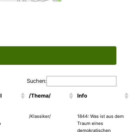
Suchen:
l
/Thema/
Info
/Klassiker/
1844: Was ist aus dem
n
Traum eines
demokratischen