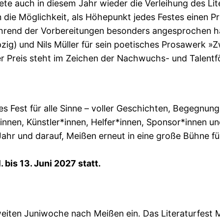
ete auch in diesem Jahr wieder die Verleihung des Lit
ie Möglichkeit, als Höhepunkt jedes Festes einen Pre
während der Vorbereitungen besonders angesprochen h
zig) und Nils Müller für sein poetisches Prosawerk »Z
 Preis steht im Zeichen der Nachwuchs- und Talentför
tes Fest für alle Sinne – voller Geschichten, Begegnu
nnen, Künstler*innen, Helfer*innen, Sponsor*innen und
ahr und darauf, Meißen erneut in eine große Bühne für
 bis 13. Juni 2027 statt.
 zweiten Juniwoche nach Meißen ein. Das Literaturfes