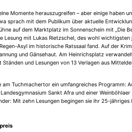
inzelne Momente herauszugreifen – aber einige haben 
owa sprach mit dem Publikum über aktuelle Entwicklun
ühne auf dem Marktplatz im Sonnenschein mit „Die Bes
ie Lesung mit Lukas Rietzschel, des wohl wichtigste
n Regen-Asyl im historische Ratssaal fand. Auf der K
pannung und Gänsehaut. Am Heinrichsplatz verwandelt
mit Ständen und Lesungen von 13 Verlagen aus Mitteld
ne am Tuchmachertor ein umfangreiches Programm: Au
 Landesgymnasium Sankt Afra und einer Weinböhlaer Ki
nder: Mit zehn Lesungen begingen sie ihr 25-jährige
preis