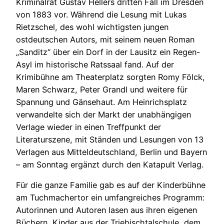
Kriminalrat Gustav Hellers dritten Fall im Dresden
von 1883 vor. Während die Lesung mit Lukas
Rietzschel, des wohl wichtigsten jungen
ostdeutschen Autors, mit seinem neuen Roman
„Sanditz“ über ein Dorf in der Lausitz ein Regen-
Asyl im historische Ratssaal fand. Auf der
Krimibühne am Theaterplatz sorgten Romy Fölck,
Maren Schwarz, Peter Grandl und weitere für
Spannung und Gänsehaut. Am Heinrichsplatz
verwandelte sich der Markt der unabhängigen
Verlage wieder in einen Treffpunkt der
Literaturszene, mit Ständen und Lesungen von 13
Verlagen aus Mitteldeutschland, Berlin und Bayern
– am Sonntag ergänzt durch den Katapult Verlag.
Für die ganze Familie gab es auf der Kinderbühne
am Tuchmachertor ein umfangreiches Programm:
Autorinnen und Autoren lasen aus ihren eigenen
Büchern, Kinder aus der Triebischtalschule, dem