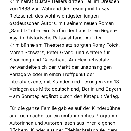
Kriminalrat Gustav Hellers dritten Fall im Dresden
von 1883 vor. Während die Lesung mit Lukas
Rietzschel, des wohl wichtigsten jungen
ostdeutschen Autors, mit seinem neuen Roman
„Sanditz“ über ein Dorf in der Lausitz ein Regen-
Asyl im historische Ratssaal fand. Auf der
Krimibühne am Theaterplatz sorgten Romy Fölck,
Maren Schwarz, Peter Grandl und weitere für
Spannung und Gänsehaut. Am Heinrichsplatz
verwandelte sich der Markt der unabhängigen
Verlage wieder in einen Treffpunkt der
Literaturszene, mit Ständen und Lesungen von 13
Verlagen aus Mitteldeutschland, Berlin und Bayern
– am Sonntag ergänzt durch den Katapult Verlag.
Für die ganze Familie gab es auf der Kinderbühne
am Tuchmachertor ein umfangreiches Programm:
Autorinnen und Autoren lasen aus ihren eigenen
Büchern, Kinder aus der Triebischtalschule, dem