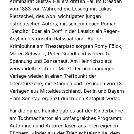
Kriminalrat Gustav Hellers dritten Fall im Dresden
von 1883 vor. Während die Lesung mit Lukas
Rietzschel, des wohl wichtigsten jungen
ostdeutschen Autors, mit seinem neuen Roman
„Sanditz“ über ein Dorf in der Lausitz ein Regen-
Asyl im historische Ratssaal fand. Auf der
Krimibühne am Theaterplatz sorgten Romy Fölck,
Maren Schwarz, Peter Grandl und weitere für
Spannung und Gänsehaut. Am Heinrichsplatz
verwandelte sich der Markt der unabhängigen
Verlage wieder in einen Treffpunkt der
Literaturszene, mit Ständen und Lesungen von 13
Verlagen aus Mitteldeutschland, Berlin und Bayern
– am Sonntag ergänzt durch den Katapult Verlag.
Für die ganze Familie gab es auf der Kinderbühne
am Tuchmachertor ein umfangreiches Programm:
Autorinnen und Autoren lasen aus ihren eigenen
Büchern, Kinder aus der Triebischtalschule, dem