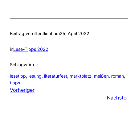
Beitrag veröffentlicht am
25. April 2022
in
Lese-Tipps 2022
Schlagwörter:
lesetipp
, 
lesung
, 
literaturfest
, 
marktplatz
, 
meißen
, 
roman
, 
tipps
Vorheriger
Nächster