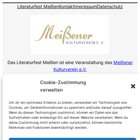
Literaturfest Meißen
Kontakt
Impressum
Datenschutz
Das Literaturfest Meißen ist eine Veranstaltung des
Meißener
Kulturverein e.V.
Cookie-Zustimmung
Der Kulturverein Meißen behält sich vor, von seinem
verwalten
Hausrecht Gebrauch zu machen und Personen, die
rechtsextremen Parteien oder Verlagen angehören,
Um dir ein optimales Erlebnis zu bieten, verwenden wir Technologien wie
Cookies, um Geräteinformationen zu speichern und/oder darauf zuzugreifen.
der rechtsextremen Szene zuzuordnen sind oder
Wenn du diesen Technologien zustimmst, können wir Daten wie das
bereits in der Vergangenheit durch rassistische,
Surfverhalten oder eindeutige IDs auf dieser Website verarbeiten. Wenn du
nationalistische, antisemitische oder sonstige
deine Zustimmung nicht erteilst oder zurückziehst, können bestimmte
Merkmale und Funktionen beeinträchtigt werden.
menschenverachtende Äußerungen in Erscheinung
getreten sind, den Zutritt zum Literaturfest Meißen zu